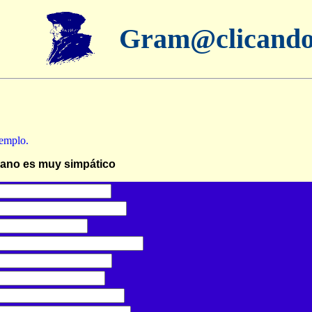
Gram@clicand
jemplo.
ano es muy simpático