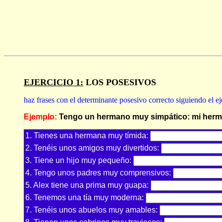
EJERCICIO 1:
LOS POSESIVOS
haz frases con el determinante posesivo correcto siguiendo el e
Ejemplo:
Tengo un hermano muy simpático: mi herm
1. Tienes una hermana muy tímida:
2. Tenéis unos amigos muy divertidos:
3. Tiene un hijo muy pequeño:
4. Tengo unos padres muy comprensivos:
5. Alex tiene una prima muy guapa:
6. Tenemos una tía muy moderna:
7. Tenéis unos abuelos muy amables: